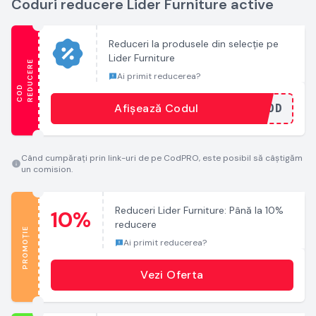
Coduri reducere Lider Furniture active
Reduceri la produsele din selecție pe
Lider Furniture
E
Ai primit reducerea?
C
O
D
R
E
D
U
C
E
R
Afișează Codul
...COD
Când cumpărați prin link-uri de pe CodPRO, este posibil să câștigăm
un comision.
Reduceri Lider Furniture: Până la 10%
10%
reducere
PROMOȚIE
Ai primit reducerea?
Vezi Oferta